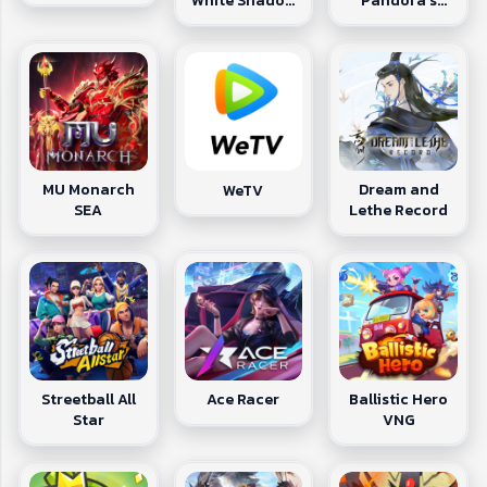
White Shadow
Pandora's
TH
Fate
MU Monarch
Dream and
WeTV
SEA
Lethe Record
Streetball All
Ballistic Hero
Ace Racer
Star
VNG