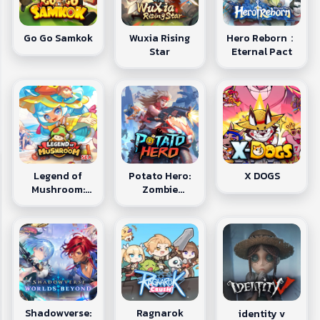
Wuxia Rising
Hero Reborn：
Go Go Samkok
Star
Eternal Pact
Legend of
Potato Hero:
X DOGS
Mushroom:
Zombie
Rush - SEA
Survival
Shadowverse:
Ragnarok
identity v