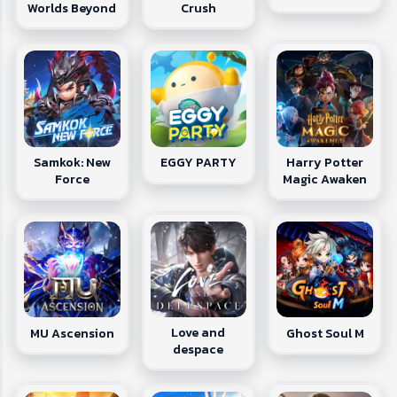
Worlds Beyond
Crush
Samkok: New
Harry Potter
EGGY PARTY
Force
Magic Awaken
Love and
MU Ascension
Ghost Soul M
despace