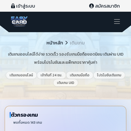
เข้าสู่ระบบ
เข้าสู่ระบบ
สมัครสมาชิก
สมัครสมาชิก
เติมเกม
หน้าหลัก
หน้าหลัก
เติมเกม
เติมเกมออนไลน์ได้ง่าย รวดเร็ว รองรับเกมมือถือยอดนิยม เติมผ่าน UID
เติมเครดิต
พร้อมโปรโมชันและแพ็กเกจราคาคุ้มค่า
เติมเกม
เติมเกมออนไลน์
เข้าทันที 24 ชม.
เติมเกมมือถือ
โปรโมชันเติมเกม
เติมเกม UID
เติมเงินมือถือ
สินค้า
บัตรเติมเงิน
ตัวกรองเกม
พบทั้งหมด
143
เกม
โปรโมชั่น