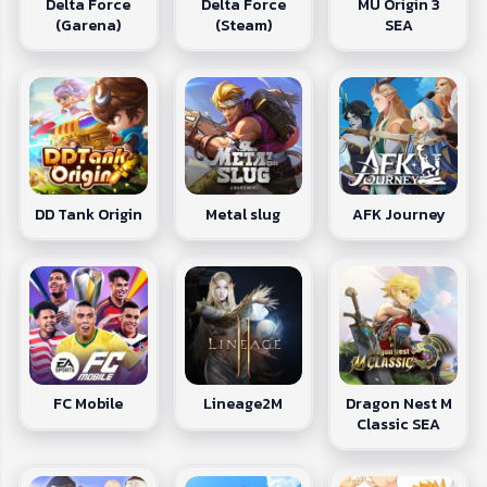
Delta Force
Delta Force
MU Origin 3
(Garena)
(Steam)
SEA
DD Tank Origin
Metal slug
AFK Journey
Dragon Nest M
FC Mobile
Lineage2M
Classic SEA