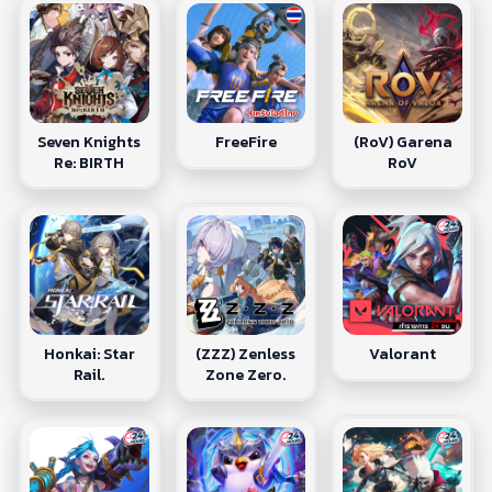
Seven Knights
(RoV) Garena
FreeFire
Re: BIRTH
RoV
Honkai: Star
(ZZZ) Zenless
Valorant
Rail.
Zone Zero.