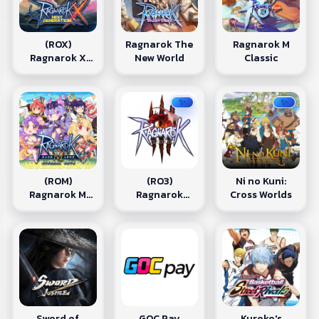
(ROX)
Ragnarok The
Ragnarok M
Ragnarok X
New World
Classic
Next
Generation
✨
✨
(ROM)
(RO3)
Ni no Kuni:
Ragnarok M
Ragnarok
Cross Worlds
Eternal love
Online 3
Sword of
Kuroko's
GOC Pay