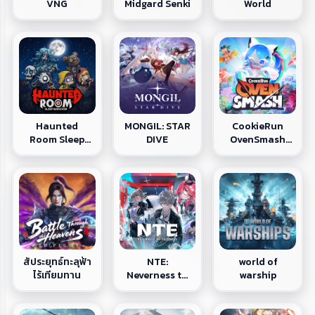
VNG
Midgard Senki
World
Haunted
MONGIL: STAR
CookieRun
Room Sleep
DIVE
OvenSmash
Survivor
VNG
สัประยุทธ์ทะลุฟ้า
world of
NTE:
ไร้เทียมทาน
warship
Neverness to
Everness