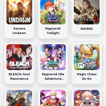
Garena
Ragnarok
RAVEN2
Undawn
Twilight
BLEACH: Soul
Ragnarok Idle
Magic Chess
Resonance
Adventure
Go Go
Plus