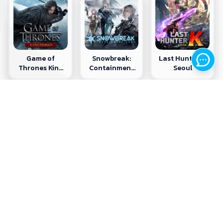
Game of
Snowbreak:
Last Hunter K:
Thrones King
Containment
Seoul
Road
Zone
Ragnarok
Lineage W -
Honor of Kings
online zero
TH