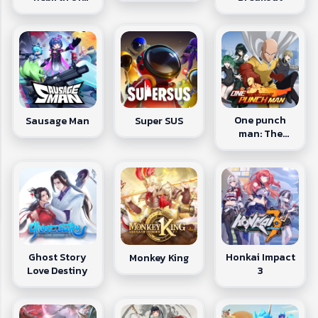
Legend
One punch
Sausage Man
Super SUS
man: The
strongest
Ghost Story
Honkai Impact
Monkey King
Love Destiny
3