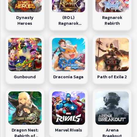
Dynasty
(RO L)
Ragnarok
Heroes
Ragnarok
Rebirth
Landvers
Gunbound
Draconia Saga
Path of Exile 2
Dragon Nest:
Arena
Marvel Rivals
Rebirth of
Breakout