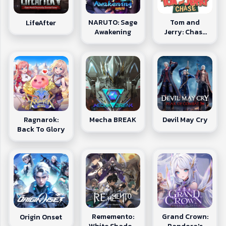
NARUTO: Sage
Tom and
LifeAfter
Awakening
Jerry: Chase
(Asia)
Ragnarok:
Mecha BREAK
Devil May Cry
Back To Glory
Rememento:
Grand Crown:
Origin Onset