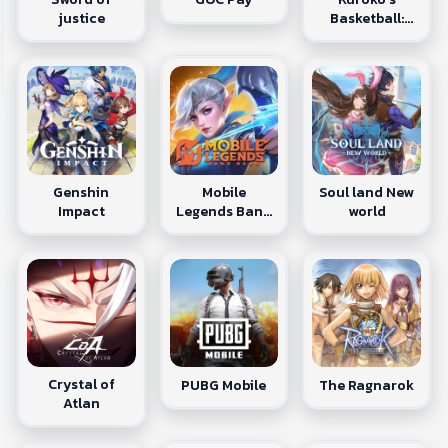
justice
Basketball:
Street Rivalss
Genshin
Mobile
Soul land New
Impact
Legends Bang
world
Bang
Crystal of
PUBG Mobile
The Ragnarok
Atlan